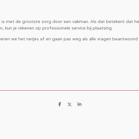
is met de grootste zorg door een vakman. Als dat betekent dat het
 kun je rekenen op professionele service bij plaatsing.
veren we het netjes af en gaan pas weg als alle vragen beantwoord z
D
D
S
e
e
h
l
e
a
e
l
r
n
e