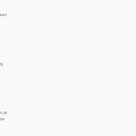
 een
g.
n je
nze